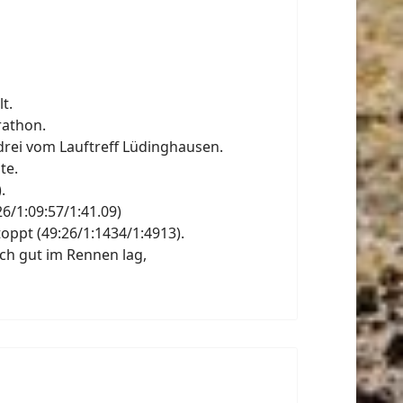
t.
rathon.
rei vom Lauftreff Lüdinghausen.
te.
.
6/1:09:57/1:41.09)
oppt (49:26/1:1434/1:4913).
ch gut im Rennen lag,