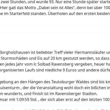
zwei Stunden, und wurde 93. Nur eine Stunde später start
Hier galt das Motto „Dabei sein ist Alles“, denn bei über 10
rne im Starterfeld standen. Überholen auf den ersten beide
orgholzhausen ist beliebter Treff vieler Hermannsläufer und
turmschäden und Eis auf 20 km gestutzt werden, so dass ei
den jedes Jahr vom lc Solbad Ravensberg vergeben, heuer h
organisierten Laufs sind niedliche 9 Euros und andere dürf
mgebung an den Hängen des Teutoburger Waldes sind bis k
 Luisenturm , der die Veranstaltung wohl doch ein bißchen 
n wunderts, und Finish ist im Ravensberger Stadion.
sar mit 1:09:59 Std. , der sich aber erst auf den letzten 10