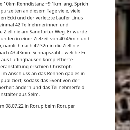
e 10km Renndistanz ~9,1km lang. Sprich
purzelten an diesem Tage viele, viele
en Ecki und der verletzte Läufer Linus
 einmal 42 Teilnehmerinnen und
e Ziellinie am Sandforter Weg. Er wurde
Runden in einer Zielzeit von 40:46min und
 nämlich nach 42:32min die Ziellinie
 nach 43:43min. Schnapszahl – welche Er
d aus Lüdinghausen komplettierte
Veranstaltung erschien Christoph
 Im Anschluss an das Rennen gab es in
ubliziert, sodass das Event von der
herheit ändern und das Teilnehmerfeld
anstalter aus Selm.
m 08.07.22 in Rorup beim Roruper