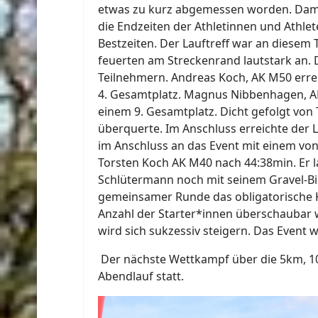
etwas zu kurz abgemessen worden. Damit
die Endzeiten der Athletinnen und Athlete
Bestzeiten. Der Lauftreff war an diesem 
feuerten am Streckenrand lautstark an.
Teilnehmern. Andreas Koch, AK M50 errei
4. Gesamtplatz. Magnus Nibbenhagen, AK M
einem 9. Gesamtplatz. Dicht gefolgt von
überquerte. Im Anschluss erreichte der L
im Anschluss an das Event mit einem vo
Torsten Koch AK M40 nach 44:38min. Er l
Schlütermann noch mit seinem Gravel-Bi
gemeinsamer Runde das obligatorische Ka
Anzahl der Starter*innen überschaubar w
wird sich sukzessiv steigern. Das Event w
Der nächste Wettkampf über die 5km, 1
Abendlauf statt.