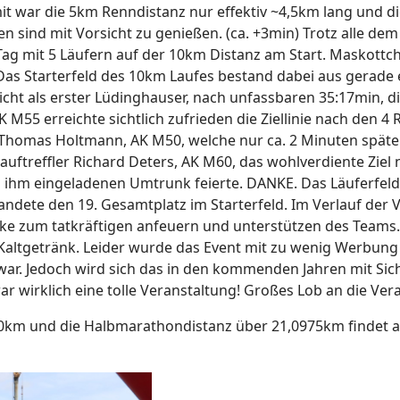
 war die 5km Renndistanz nur effektiv ~4,5km lang und di
n sind mit Vorsicht zu genießen. (ca. +3min) Trotz alle dem 
Tag mit 5 Läufern auf der 10km Distanz am Start. Maskottch
 Das Starterfeld des 10km Laufes bestand dabei aus gerade
cht als erster Lüdinghauser, nach unfassbaren 35:17min, di
55 erreichte sichtlich zufrieden die Ziellinie nach den 4 
 Thomas Holtmann, AK M50, welche nur ca. 2 Minuten später,
auftreffler Richard Deters, AK M60, das wohlverdiente Ziel
n ihm eingeladenen Umtrunk feierte. DANKE. Das Läuferfel
andete den 19. Gesamtplatz im Starterfeld. Im Verlauf der 
ke zum tatkräftigen anfeuern und unterstützen des Teams.
ltgetränk. Leider wurde das Event mit zu wenig Werbung p
ar. Jedoch wird sich das in den kommenden Jahren mit Sic
ar wirklich eine tolle Veranstaltung! Großes Lob an die Ver
0km und die Halbmarathondistanz über 21,0975km findet a