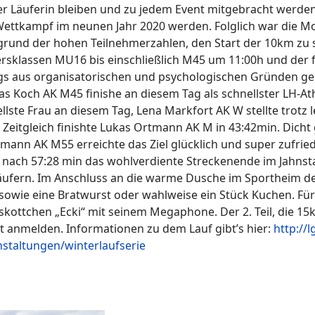
der Läuferin bleiben und zu jedem Event mitgebracht werde
e Wettkampf im neunen Jahr 2020 werden. Folglich war die M
rund der hohen Teilnehmerzahlen, den Start der 10km zu sp
ersklassen MU16 bis einschließlich M45 um 11:00h und der 
ngs aus organisatorischen und psychologischen Gründen ge
 Koch AK M45 finishe an diesem Tag als schnellster LH-Athl
lste Frau an diesem Tag, Lena Markfort AK W stellte trotz 
! Zeitgleich finishte Lukas Ortmann AK M in 43:42min. Di
mann AK M55 erreichte das Ziel glücklich und super zufrie
nach 57:28 min das wohlverdiente Streckenende im Jahnstad
fern. Im Anschluss an die warme Dusche im Sportheim des 
k sowie eine Bratwurst oder wahlweise ein Stück Kuchen. F
ottchen „Ecki“ mit seinem Megaphone. Der 2. Teil, die 15km
 anmelden. Informationen zu dem Lauf gibt’s hier:
http://l
nstaltungen/winterlaufserie