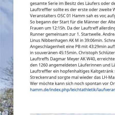
gesamte Serie im Besitz des Läufers oder 
Lauftreffler sollte es der erste oder zweit
Veranstalters OSC 01 Hamm sah es vor, aufg
So begann der Start für die Männer der Alt
Frauen um 12:15h. Da der Lauftreff allerdi
Runner gemeinsam zur 1. Startwelle. Andreas
Linus Nibbenhagen AK M in 39:06min. Schnel
Angeschlagenheit eine PB mit 43:29min auf
in souveränen 45:15min. Christoph Schlüter
Lauftreffs Dagmar Meyer AK W40, erreichte 
den 1260 angemeldeten Läuferinnen und Läu
Lauftreffler ein hopfenhaltiges Kaltgeträn
Streckenrand sorgte mal wieder das LH-Mask
Wer möchte kann sich noch spontan vor Ort
hamm.de/index.php/leichtathletik/laufvera