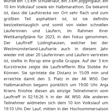
wurde ein 1,5 km Schülerlauf, ein 3 km Jogginglauf, ein
10 km Volkslauf sowie ein Halbmarathon. Da bekannt
ist, dass die Laufstrecke vor Ort sehr flach und zum
größten Teil asphaltiert ist, ist sie definitiv
bestzeitentauglich und somit von vielen schnellen
Läuferinnen und Läufern, im Rahmen ihrer
Wettkampfpläne für 2023, in den Fokus genommen.
Der Lauftreff Lüdinghausen, welcher bei der
Westmünsterland-Laufserie auch in diesem Jahr
wieder mit über 20 Läuferinnen und Läufern vertreten
ist, stellte in Rorup eine große Gruppe. Auf der 3 km
Kurzstrecke zeigte die Lauftrefflerin Rita Stobbe ihr
Können. Sie sprintete die Distanz in 15:09 min und
erreichte damit den 3. Platz in der AK W50. Der
Halbmarathon begann pünktlich um 19:00 Uhr. Anja
Kriens finishte diesen als einzige Teilnehmerin vom
Lauftreff in 02:16:26 h in der AK W50. Alle anderen
Teilnehmer widmeten sich dem 10 km Volkslauf um
19:10 Uhr. Der Lauf, mitten in der Hochsommersaison